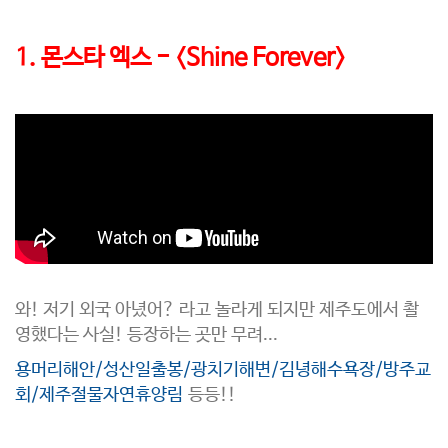
1. 몬스타 엑스 - <Shine Forever>
와! 저기 외국 아녔어? 라고 놀라게 되지만 제주도에서 촬
영했다는 사실! 등장하는 곳만 무려...
용머리해안/성산일출봉/광치기해변/김녕해수욕장/방주교
회/제주절물자연휴양림
등등!!