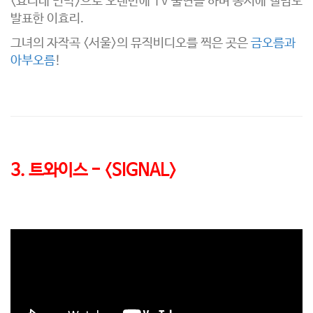
<효리네 민박>으로 오랜만에 TV 출연을 하며 동시에 앨범도
발표한 이효리.
그녀의 자작곡 <서울>의 뮤직비디오를 찍은 곳은
금오름과
아부오름
!
3. 트와이스 - <SIGNAL>