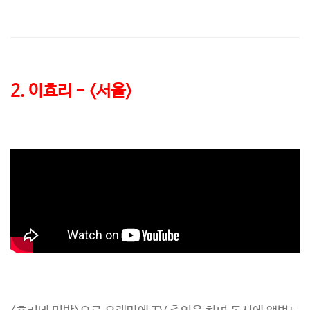
2. 이효리 - <서울>