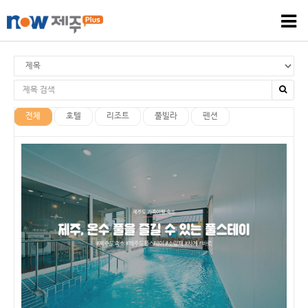
전체
호텔
리조트
풀빌라
펜션