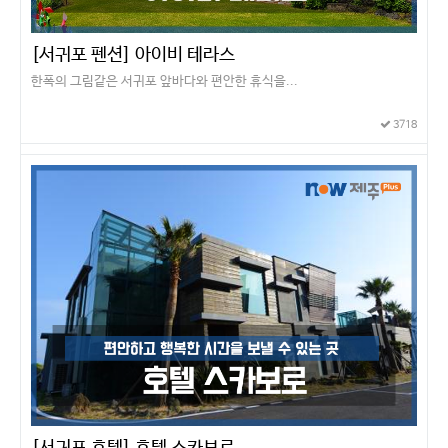
[서귀포 펜션] 아이비 테라스
한폭의 그림같은 서귀포 앞바다와 편안한 휴식을...
3718