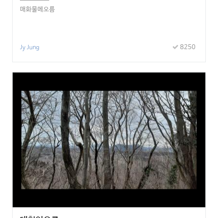
매화물메오름
8250
Jy Jung