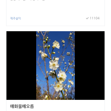
11104
제주살이
매화물메오름