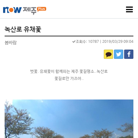
녹산로 유채꽃
조회수: 10787
| 2019/03/29 09:04
봄바람
벗꽃. 유채꽃이 함께피는 제주 꽃길명소..녹산로
꽃길로만 가즈아..