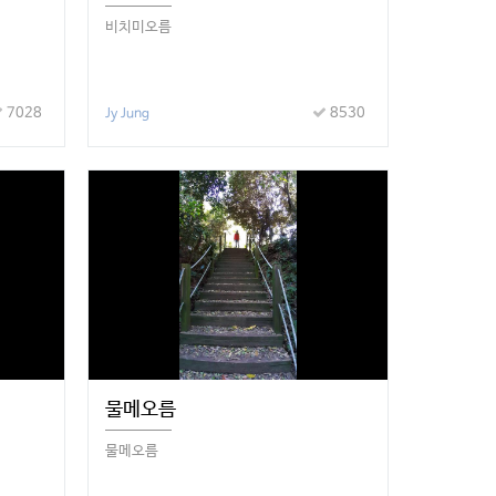
비치미오름
7028
8530
Jy Jung
물메오름
물메오름