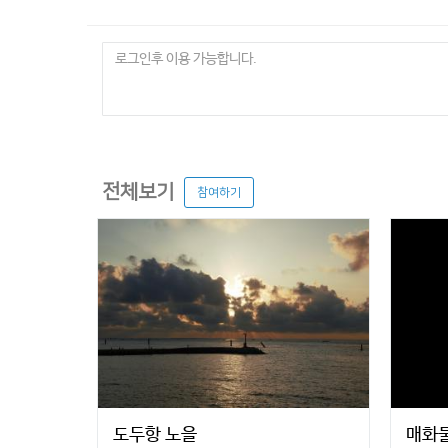
전체보기
참여하기
도두항 노을
매화