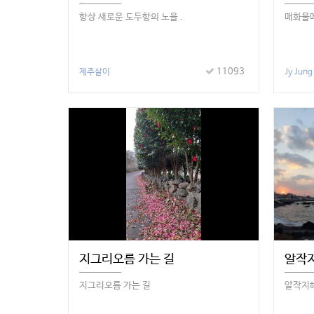
항상 새로운 도두항의 노을 .
매화물
11093
제주살이
Jy Jung
지그리오름 가는 길
알작
지그리오름 가는 길
알작지