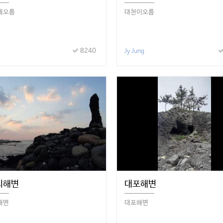
메오름
대천이오름
8240
Jy Jung
지해변
대포해변
해변
대포해변