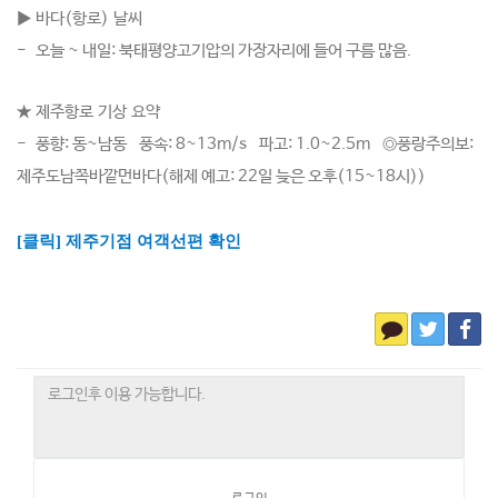
▶ 바다(항로) 날씨
-
오늘 ~ 내일: 북태평양고기압의 가장자리에 들어 구름 많음.
★ 제주항로 기상 요약
-
풍향: 동~남동 풍속: 8~13m/s 파고: 1.0~2.5m ◎풍랑주의보:
제주도남쪽바깥먼바다(해제 예고: 22일 늦은 오후(15~18시))
[클릭] 제주기점 여객선편 확인​