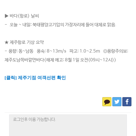
▶ 바다(항로) 날씨
-
오늘 ~ 내일: 북태평양고기압의 가장자리에 들어 대체로 맑음.
★ 제주항로 기상 요약
-
풍향: 동~남동 풍속: 8~13m/s 파고: 1.0~2.5m ◎풍랑주의보:
제주도남쪽바깥먼바다(해제 예고: 8월 1일 오전(09시~12시))
[클릭] 제주기점 여객선편 확인​